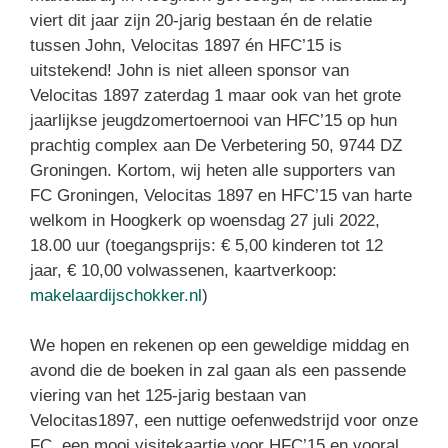
viert dit jaar zijn 20-jarig bestaan én de relatie
tussen John, Velocitas 1897 én HFC’15 is
uitstekend! John is niet alleen sponsor van
Velocitas 1897 zaterdag 1 maar ook van het grote
jaarlijkse jeugdzomertoernooi van HFC’15 op hun
prachtig complex aan De Verbetering 50, 9744 DZ
Groningen. Kortom, wij heten alle supporters van
FC Groningen, Velocitas 1897 en HFC’15 van harte
welkom in Hoogkerk op woensdag 27 juli 2022,
18.00 uur (toegangsprijs: € 5,00 kinderen tot 12
jaar, € 10,00 volwassenen, kaartverkoop:
makelaardijschokker.nl
)
We hopen en rekenen op een geweldige middag en
avond die de boeken in zal gaan als een passende
viering van het 125-jarig bestaan van
Velocitas1897, een nuttige oefenwedstrijd voor onze
FC, een mooi visitekaartje voor HFC’15 en vooral