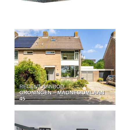
Makelaardij
Schokker
Steun bij het kopen van een droomhuis
RECENT AANBOD
GRONINGEN – MAGNESIUMLAAN
45