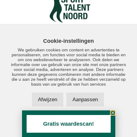
Cookie-instellingen
We gebruiken cookies om content en advertenties te
personaliseren, om functies voor social media te bieden en
om ons websiteverkeer te analyseren. Ook delen we
informatie over uw gebruik van onze site met onze partners
voor social media, adverteren en analyse. Deze partners
kunnen deze gegevens combineren met andere informatie
die u aan ze heeft verstrekt of die ze hebben verzameld op
Direct contact: 050 - 5590230
basis van uw gebruik van hun services
Afwijzen
Aanpassen
Accepteer alles
Gratis waardescan!
© Copyright 2026 – Makelaardij Schokker – Realisatie door:
SiteOnline
–
Privacyverklaring
–
Disclaimer
–
Sitemap