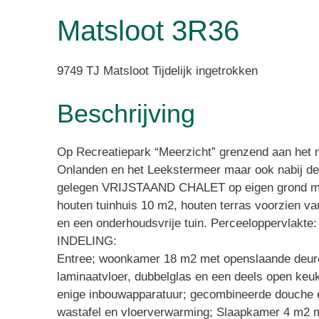
Matsloot
Matsloot 3R36
3R36
9749 TJ Matsloot Tijdelijk ingetrokken
Beschrijving
Op Recreatiepark “Meerzicht” grenzend aan het 
Onlanden en het Leekstermeer maar ook nabij de
gelegen VRIJSTAAND CHALET op eigen grond me
houten tuinhuis 10 m2, houten terras voorzien v
en een onderhoudsvrije tuin. Perceeloppervlakte:
INDELING:
Entree; woonkamer 18 m2 met openslaande deuren
laminaatvloer, dubbelglas en een deels open keu
enige inbouwapparatuur; gecombineerde douche e
wastafel en vloerverwarming; Slaapkamer 4 m2 