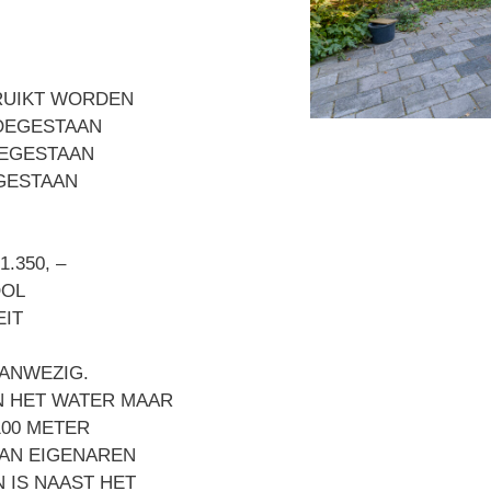
RUIKT WORDEN
TOEGESTAAN
OEGESTAAN
EGESTAAN
.350, –
OOL
EIT
AANWEZIG.
AN HET WATER MAAR
100 METER
VAN EIGENAREN
 IS NAAST HET