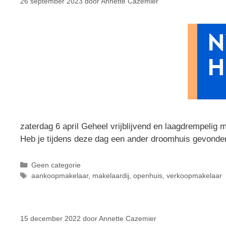
26 september 2023
door
Annette Cazemier
zaterdag 6 april Geheel vrijblijvend en laagdrempelig 
Heb je tijdens deze dag een ander droomhuis gevond
Geen categorie
aankoopmakelaar
,
makelaardij
,
openhuis
,
verkoopmakelaar
15 december 2022
door
Annette Cazemier